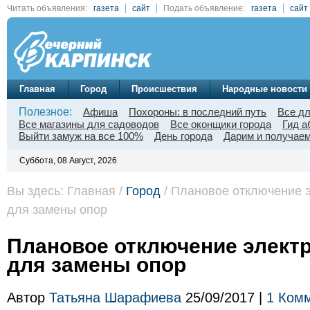
Читать объявления:
газета
сайт
Подать объявление:
газета
сайт
Главная
Город
Происшествия
Народные новости
Полезное:
Афиша
Похороны: в последний путь
Все д
Все магазины для садоводов
Все оконщики города
Гид а
Выйти замуж на все 100%
День города
Дарим и получаем
Суббота, 08 Август, 2026
Вы здесь: Главная /
Город
/ Плановое отключение 
для замены опор
Плановое отключение элект
для замены опор
Автор
Татьяна Шарафиева
25/09/2017 |
1 Ком