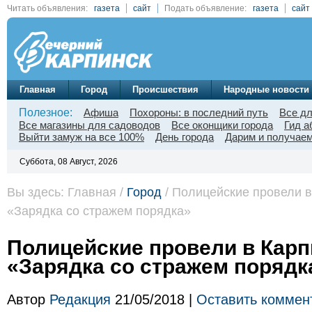
Читать объявления:
газета
сайт
Подать объявление:
газета
сайт
Главная
Город
Происшествия
Народные новости
Полезное:
Афиша
Похороны: в последний путь
Все д
Все магазины для садоводов
Все оконщики города
Гид а
Выйти замуж на все 100%
День города
Дарим и получаем
Суббота, 08 Август, 2026
Вы здесь: Главная /
Город
/ Полицейские провели в
«Зарядка со стражем порядка»
Полицейские провели в Карп
«Зарядка со стражем порядк
Автор
Редакция
21/05/2018 |
Оставить коммен