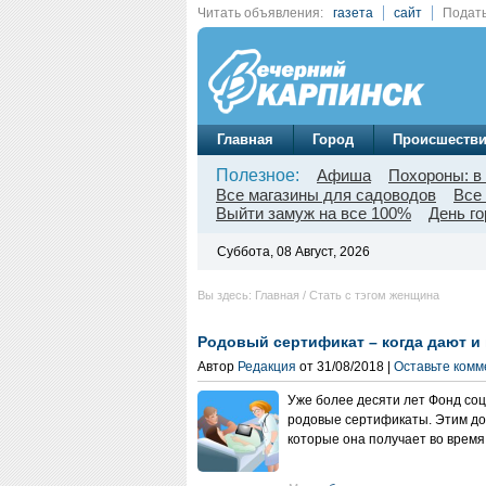
Читать объявления:
газета
сайт
Подать
Главная
Город
Происшеств
Полезное:
Афиша
Похороны: в
Все магазины для садоводов
Все
Выйти замуж на все 100%
День г
Суббота, 08 Август, 2026
Вы здесь: Главная / Стать с тэгом женщина
Родовый сертификат – когда дают и 
Автор
Редакция
от 31/08/2018 |
Оставьте ком
Уже более десяти лет Фонд со
родовые сертификаты. Этим до
которые она получает во время