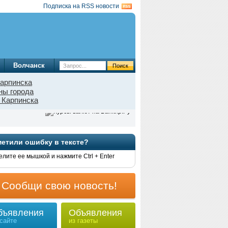
Подписка на RSS новости
Волчанск
арпинска
ны города
 Карпинска
етили ошибку в тексте?
лите ее мышкой и нажмите Ctrl + Enter
Сообщи свою новость!
бъявления
Объявления
 сайте
из газеты