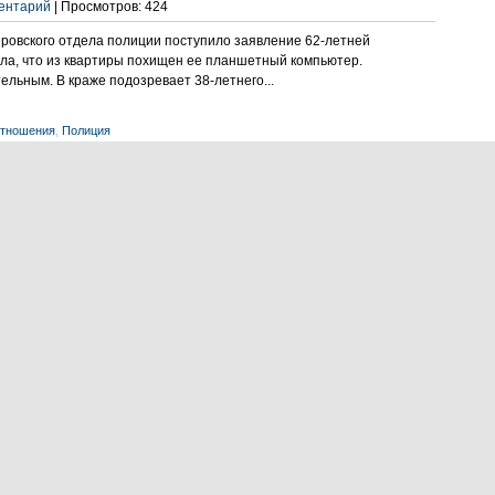
ментарий
| Просмотров: 424
еровского отдела полиции поступило заявление 62-летней
ла, что из квартиры похищен ее планшетный компьютер.
ельным. В краже подозревает 38-летнего...
отношения
,
Полиция
ментарий
| Просмотров: 188
с «Мисс Вселенная» — первый из череды
 претендующих на корону, состоялось 29
ия, США. 30 участниц боролись...
Мисс Вселенная
е комментарий
| Просмотров: 183
а и не вернулась Евгения Панова 1976 г.р. Женщина
к рассказали родственники, Евгения с 16 лет страдает
 расстройство, влияющее на многие функции сознания...