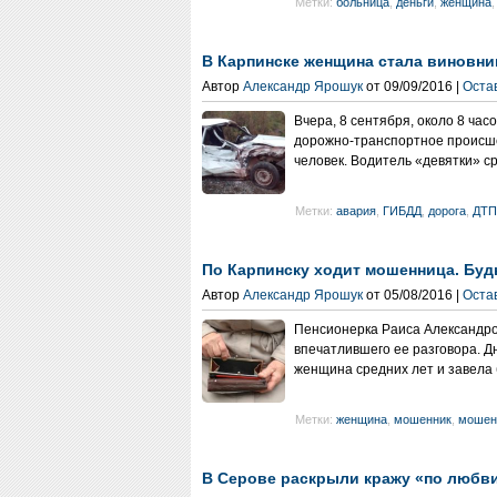
Метки:
больница
,
деньги
,
женщина
В Карпинске женщина стала виновни
Автор
Александр Ярошук
от 09/09/2016 |
Оста
Вчера, 8 сентября, около 8 ча
дорожно-транспортное происше
человек. Водитель «девятки» ср
Метки:
авария
,
ГИБДД
,
дорога
,
ДТП
По Карпинску ходит мошенница. Буд
Автор
Александр Ярошук
от 05/08/2016 |
Оста
Пенсионерка Раиса Александров
впечатлившего ее разговора. Д
женщина средних лет и завела 
Метки:
женщина
,
мошенник
,
мошен
В Серове раскрыли кражу «по любв