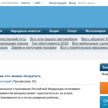
 объявление:
газета
сайт
Регистрация
·
Вход
Войти через:
ия
Народные новости
Акции
Спорт
Фотогалерея
 последний путь
Все для вашего автомобиля
Весь общепит К
 оконщики города
Гид абитуриента 2018
Все мебельные сало
орода
Дарим и получаем подарки
Все строительные магазины
Зам
Выде
на что можно потратить
ментарий
| Просмотров: 251
циального страхования Российской Федерации оплачивает
кументом женщина может «расплатиться» за услуги,
 беременности и после рождения ребенка....
О
на