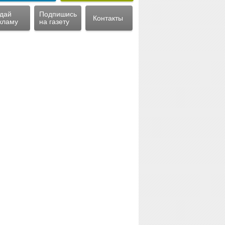
дай
Подпишись
Контакты
кламу
на газету